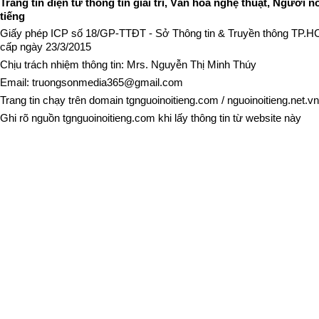
Trang tin điện tử thông tin giải trí, Văn hóa nghệ thuật, Người n
tiếng
Giấy phép ICP số 18/GP-TTĐT - Sở Thông tin & Truyền thông TP.
cấp ngày 23/3/2015
Chịu trách nhiệm thông tin: Mrs. Nguyễn Thị Minh Thúy
Email:
truongsonmedia365@gmail.com
Trang tin chạy trên domain
tgnguoinoitieng.com
/
nguoinoitieng.net.vn
Ghi rõ nguồn
tgnguoinoitieng.com
khi lấy thông tin từ website này