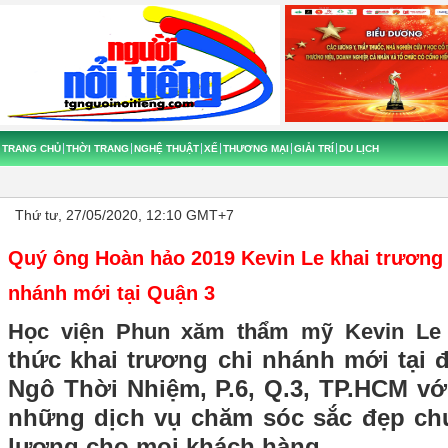
TRANG CHỦ
THỜI TRANG
NGHỆ THUẬT
XẾ
THƯƠNG MẠI
GIẢI TRÍ
DU LỊCH
Thứ tư, 27/05/2020, 12:10 GMT+7
Quý ông Hoàn hảo 2019 Kevin Le khai trương
nhánh mới tại Quận 3
Học viện Phun xăm thẩm mỹ Kevin Le
thức khai trương chi nhánh mới tại 
Ngô Thời Nhiệm, P.6, Q.3, TP.HCM v
những dịch vụ chăm sóc sắc đẹp ch
lượng cho mọi khách hàng.