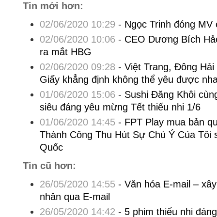
Tin mới hơn:
02/06/2020 10:29
-
Ngọc Trinh đóng MV 
02/06/2020 10:06
-
CEO Dương Bích Hảo 
ra mắt HBG
02/06/2020 09:28
-
Việt Trang, Đông Hả
Giấy khẳng định không thể yêu được nh
01/06/2020 15:06
-
Sushi Đăng Khôi cùng 
siêu đáng yêu mừng Tết thiếu nhi 1/6
01/06/2020 14:45
-
FPT Play mua bản qu
Thành Công Thu Hút Sự Chú Ý Của Tôi s
Quốc
Tin cũ hơn:
26/05/2020 14:55
-
Văn hóa E-mail – xây
nhân qua E-mail
26/05/2020 14:42
-
5 phim thiếu nhi đán