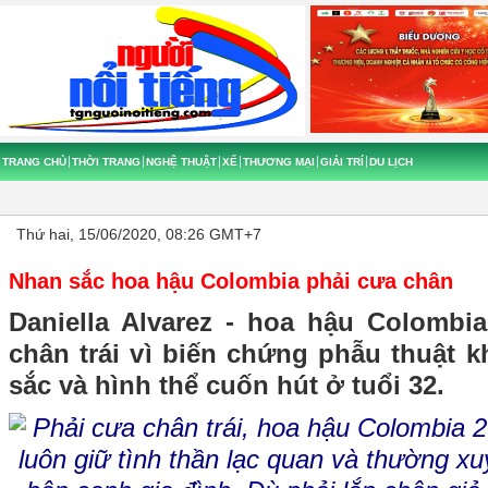
TRANG CHỦ
THỜI TRANG
NGHỆ THUẬT
XẾ
THƯƠNG MẠI
GIẢI TRÍ
DU LỊCH
Thứ hai, 15/06/2020, 08:26 GMT+7
Nhan sắc hoa hậu Colombia phải cưa chân
Daniella Alvarez - hoa hậu Colombi
chân trái vì biến chứng phẫu thuật 
sắc và hình thể cuốn hút ở tuổi 32.