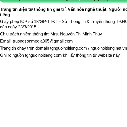
Trang tin điện tử thông tin giải trí, Văn hóa nghệ thuật, Người n
tiếng
Giấy phép ICP số 18/GP-TTĐT - Sở Thông tin & Truyền thông TP.
cấp ngày 23/3/2015
Chịu trách nhiệm thông tin: Mrs. Nguyễn Thị Minh Thúy
Email:
truongsonmedia365@gmail.com
Trang tin chạy trên domain
tgnguoinoitieng.com
/
nguoinoitieng.net.vn
Ghi rõ nguồn
tgnguoinoitieng.com
khi lấy thông tin từ website này