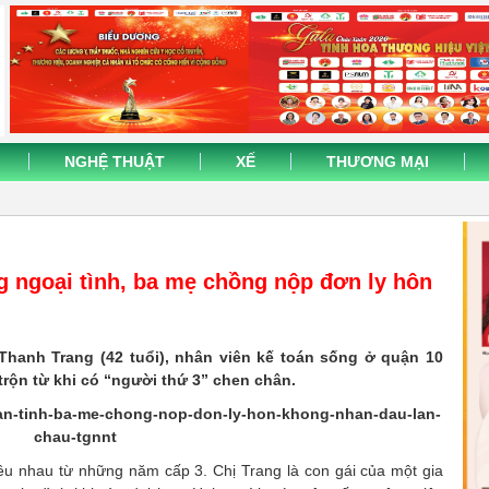
NGHỆ THUẬT
XẾ
THƯƠNG MẠI
 ngoại tình, ba mẹ chồng nộp đơn ly hôn
Thanh Trang (42 tuổi), nhân viên kế toán sống ở quận 10
trộn từ khi có “người thứ 3” chen chân.
yêu nhau từ những năm cấp 3. Chị Trang là con gái của một gia