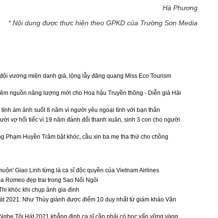
Hà Phương
* Nội dung được thực hiện theo GPKD của Trường Sơn Media
ội vương miện danh giá, lộng lẫy đăng quang Miss Eco Tourism
thêm nguồn năng lượng mới cho Hoa hậu Truyền thông - Diễn giả Hải
 tính ám ảnh suốt 8 năm vì người yêu ngoại tình với bạn thân
ười vợ hối tiếc vì 19 năm đánh đổi thanh xuân, sinh 3 con cho người
ng Phạm Huyền Trâm bật khóc, cầu xin ba mẹ tha thứ cho chồng
uộn' Giao Linh từng là ca sĩ độc quyền của Vietnam Airlines
a Romeo đẹp trai trong Sao Nối Ngôi
hi khóc khi chụp ảnh gia đình
át 2021: Như Thùy giành được điểm 10 duy nhất từ giám khảo Vân
ghe Tôi Hát 2021 khẳng định ca sĩ cần phải có học vấn vững vàng