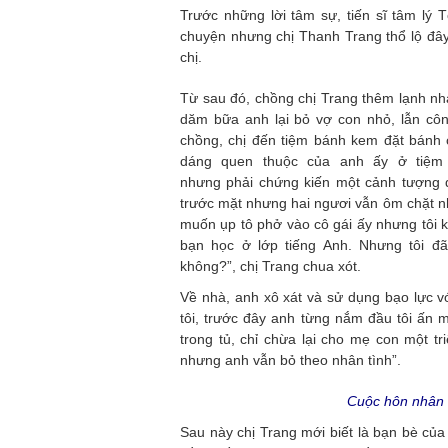
Trước những lời tâm sự, tiến sĩ tâm lý T
chuyện nhưng chị Thanh Trang thổ lộ đây
chị.
Từ sau đó, chồng chị Trang thêm lạnh nhạt
dăm bữa anh lại bỏ vợ con nhỏ, lẫn côn
chồng, chị đến tiệm bánh kem đặt bánh c
dáng quen thuộc của anh ấy ở tiệm
nhưng phải chứng kiến một cảnh tượng q
trước mặt nhưng hai ngươi vẫn ôm chặt nhau
muốn ụp tô phở vào cô gái ấy nhưng tôi ki
bạn học ở lớp tiếng Anh. Nhưng tôi đ
không?”, chị Trang chua xót.
Về nhà, anh xô xát và sử dụng bạo lực v
tôi, trước đây anh từng nắm đầu tôi ấn
trong tủ, chỉ chừa lại cho mẹ con một tr
nhưng anh vẫn bỏ theo nhân tình”.
Cuộc hôn nhân c
Sau này chị Trang mới biết là bạn bè của