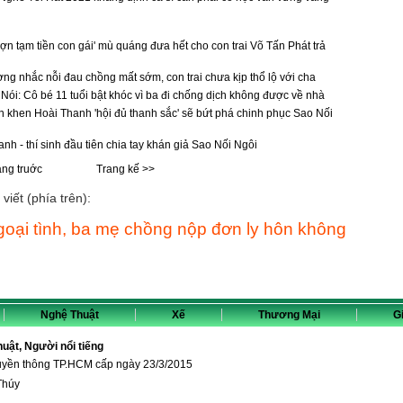
n tạm tiền con gái' mù quáng đưa hết cho con trai Võ Tấn Phát trả
 nhắc nỗi đau chồng mất sớm, con trai chưa kịp thổ lộ với cha
ói: Cô bé 11 tuổi bật khóc vì ba đi chống dịch không được về nhà
hen Hoài Thanh 'hội đủ thanh sắc' sẽ bứt phá chinh phục Sao Nối
h - thí sinh đầu tiên chia tay khán giả Sao Nối Ngôi
ang truớc
Trang kế >>
viết (phía trên):
oại tình, ba mẹ chồng nộp đơn ly hôn không
Nghệ Thuật
Xế
Thương Mại
Gi
thuật, Người nổi tiếng
ruyền thông TP.HCM cấp ngày 23/3/2015
Thúy