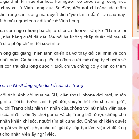
lực gia đình khi vào đại học. Hai người có cuộc sống, công việc
 đã chạy xe từ Vĩnh Long qua Sa Đéc, đến nơi chị công tác thăm
hị Trang cảm động mà quyết định “yêu lại từ đầu”. Dù sau này,
ụ tình một người con gái khác ở Vĩnh Long.
qua dạm ngõ nhưng ba chị từ chối và đuổi về. Chị kể: “Ba mẹ tôi
 in, nhà hàng cưới đã đặt. Mẹ nói ba không chấp thuận thì mẹ sẽ
và cho phép chúng tôi cưới nhau”.
n ông giỏi giang, hiền lành khiến ba vợ thay đổi cái nhìn về con
a hồi môn. Cả hai mang tiền dư đám cưới mở công ty chuyên về
i con trai đầu lòng được 4 tuổi, chị và chồng có ý định có thêm
 sĩ Tô Nhi A lắng nghe lời kể của chị Trang.
u đổi tính. Anh đòi mua xe SH, điện thoại Iphone đời mới, muốn
ong nhà. Tôi tin tưởng anh tuyệt đối, chuyển hết tiền cho anh giữ”,
ày, chị Trang phát hiện tin nhắn của chồng với nữ nhân viên sale
oại của nhân viên ấy chơi game và chị Trang biết được chồng chu
 nhắn khiến chị sốc, người tím tái cứng đờ. Chồng chị kiên quyết
 gái và thuyết phục cho cô gái ấy tiếp tục làm việc vì đã ứng
t cho nhân viên ấy nghỉ việc.