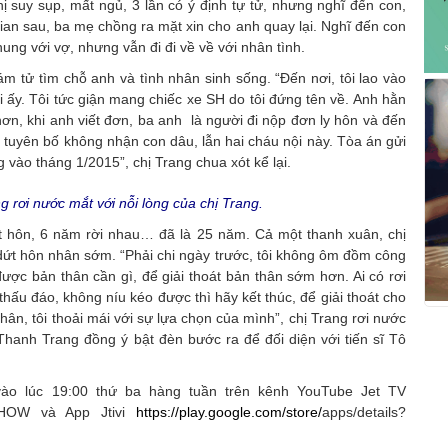
ị suy sụp, mất ngủ, 3 lần có ý định tự tử, nhưng nghĩ đến con,
gian sau, ba mẹ chồng ra mặt xin cho anh quay lại. Nghĩ đến con
ung với vợ, nhưng vẫn đi đi về về với nhân tình.
ám tử tìm chỗ anh và tình nhân sinh sống. “Đến nơi, tôi lao vào
 ấy. Tôi tức giận mang chiếc xe SH do tôi đứng tên về. Anh hằn
ơn, khi anh viết đơn, ba anh là người đi nộp đơn ly hôn và đến
i tuyên bố không nhận con dâu, lẫn hai cháu nội này. Tòa án gửi
ng vào tháng 1/2015”, chị Trang chua xót kể lại.
ng rơi nước mắt với nỗi lòng của chị Trang.
ết hôn, 6 năm rời nhau… đã là 25 năm. Cả một thanh xuân, chị
dứt hôn nhân sớm. “Phải chi ngày trước, tôi không ôm đồm công
 được bản thân cần gì, để giải thoát bản thân sớm hơn. Ai có rơi
thấu đáo, không níu kéo được thì hãy kết thúc, để giải thoát cho
thân, tôi thoải mái với sự lựa chọn của mình”, chị Trang rơi nước
Thanh Trang đồng ý bật đèn bước ra để đối diện với tiến sĩ Tô
vào lúc 19:00 thứ ba hàng tuần trên kênh YouTube Jet TV
HOW và App Jtivi
https://play.google.com/store/
apps/details?