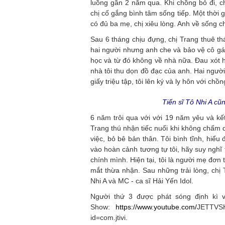
luồng gần 2 năm qua. Khi chồng bỏ đi, ch
chị cố gắng bình tâm sống tiếp. Một thời 
có đủ ba mẹ, chị xiêu lòng. Anh về sống ch
Sau 6 tháng chịu đựng, chị Trang thuê th
hai người nhưng anh che và bảo vệ cô gái
học và từ đó không về nhà nữa. Đau xót h
nhà tôi thu dọn đồ đạc của anh. Hai ngườ
giấy triệu tập, tôi lên ký và ly hôn với chồ
Tiến sĩ Tô Nhi A cũ
6 năm trôi qua với với 19 năm yêu và k
Trang thú nhận tiếc nuối khi không chấm 
việc, bỏ bê bản thân. Tôi bình tĩnh, hiểu
vào hoàn cảnh tương tự tôi, hãy suy nghĩ 
chính mình. Hiện tại, tôi là người mẹ đơn 
mắt thừa nhận. Sau những trải lòng, chị 
Nhi A và MC - ca sĩ Hải Yến Idol.
Người thứ 3 được phát sóng định kì 
Show:
https://www.youtube.com/
JETTVS
id=com.jtivi.