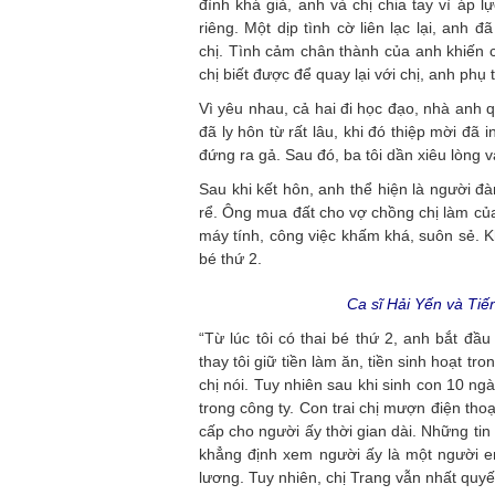
đình khá giả, anh và chị chia tay vì áp 
riêng. Một dịp tình cờ liên lạc lại, anh
chị. Tình cảm chân thành của anh khiến c
chị biết được để quay lại với chị, anh ph
Vì yêu nhau, cả hai đi học đạo, nhà anh 
đã ly hôn từ rất lâu, khi đó thiệp mời đã
đứng ra gả. Sau đó, ba tôi dần xiêu lòng 
Sau khi kết hôn, anh thể hiện là người đà
rể. Ông mua đất cho vợ chồng chị làm củ
máy tính, công việc khấm khá, suôn sẻ. Kh
bé thứ 2.
Ca sĩ Hải Yến và Tiến
“Từ lúc tôi có thai bé thứ 2, anh bắt đầ
thay tôi giữ tiền làm ăn, tiền sinh hoạt tr
chị nói. Tuy nhiên sau khi sinh con 10 ng
trong công ty. Con trai chị mượn điện th
cấp cho người ấy thời gian dài. Những tin
khẳng định xem người ấy là một người em
lương. Tuy nhiên, chị Trang vẫn nhất quyế