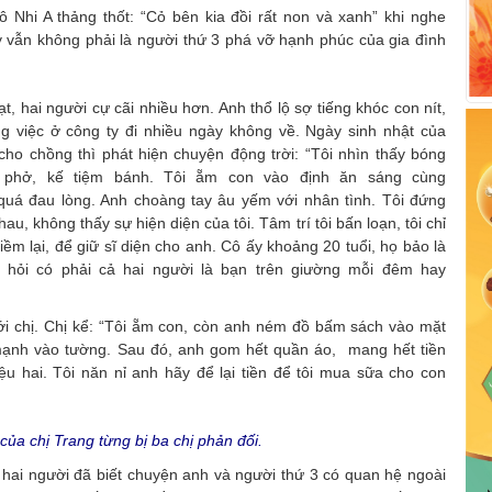
ô Nhi A thảng thốt: “Cỏ bên kia đồi rất non và xanh” khi nghe
 vẫn không phải là người thứ 3 phá vỡ hạnh phúc của gia đình
, hai người cự cãi nhiều hơn. Anh thổ lộ sợ tiếng khóc con nít,
g việc ở công ty đi nhiều ngày không về. Ngày sinh nhật của
ho chồng thì phát hiện chuyện động trời: “Tôi nhìn thấy bóng
 phở, kế tiệm bánh. Tôi ẵm con vào định ăn sáng cùng
uá đau lòng. Anh choàng tay âu yếm với nhân tình. Tôi đứng
, không thấy sự hiện diện của tôi. Tâm trí tôi bấn loạn, tôi chỉ
ềm lại, để giữ sĩ diện cho anh. Cô ấy khoảng 20 tuổi, họ bảo là
ã hỏi có phải cả hai người là bạn trên giường mỗi đêm hay
ới chị. Chị kể: “Tôi ẵm con, còn anh ném đồ bấm sách vào mặt
 mạnh vào tường. Sau đó, anh gom hết quần áo, mang hết tiền
iệu hai. Tôi năn nỉ anh hãy để lại tiền để tôi mua sữa cho con
ủa chị Trang từng bị ba chị phản đối.
 hai người đã biết chuyện anh và người thứ 3 có quan hệ ngoài