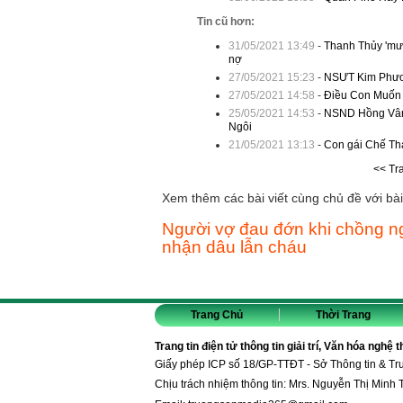
Tin cũ hơn:
31/05/2021 13:49
-
Thanh Thủy 'mượ
nợ
27/05/2021 15:23
-
NSƯT Kim Phương
27/05/2021 14:58
-
Điều Con Muốn N
25/05/2021 14:53
-
NSND Hồng Vân k
Ngôi
21/05/2021 13:13
-
Con gái Chế Than
<< Tr
Xem thêm các bài viết cùng chủ đề với bài 
Người vợ đau đớn khi chồng ng
nhận dâu lẫn cháu
Trang Chủ
Thời Trang
Trang tin điện tử thông tin giải trí, Văn hóa nghệ 
Giấy phép ICP số 18/GP-TTĐT - Sở Thông tin & T
Chịu trách nhiệm thông tin: Mrs. Nguyễn Thị Minh 