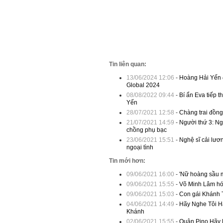
Tin liên quan:
13/06/2024 12:06
-
Hoàng Hải Yến đ
Global 2024
08/08/2022 09:44
-
Bí ẩn Eva tiếp 
Yến
28/07/2021 12:58
-
Chàng trai đồng
21/07/2021 14:59
-
Người thứ 3: Ng
chồng phụ bạc
23/06/2021 15:51
-
Nghệ sĩ cải lươ
ngoại tình
Tin mới hơn:
09/06/2021 16:00
-
'Nữ hoàng sầu m
09/06/2021 15:55
-
Võ Minh Lâm hó
09/06/2021 15:03
-
Con gái Khánh T
04/06/2021 14:49
-
Hãy Nghe Tôi H
Khánh
02/06/2021 15:55
-
Quân Pino Hãy N