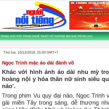
TRANG CHỦ
THỜI TRANG
NGHỆ THUẬT
XẾ
THƯƠNG MẠI
GIẢI TRÍ
DU LỊCH
Thứ hai, 10/12/2018, 15:00 GMT+7
Ngọc Trinh mặc áo dài đánh võ
Khác với hình ảnh áo dài nhu mỳ tro
hoàng nội y hóa thân nữ sinh siêu qu
náo'.
Trong phim Vu quy đại náo, Ngọc Trinh v
gái miền Tây trong sáng, dễ thương n