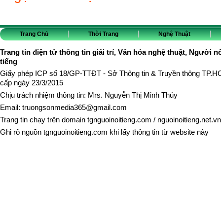
Trang Chủ
Thời Trang
Nghệ Thuật
Trang tin điện tử thông tin giải trí, Văn hóa nghệ thuật, Người n
tiếng
Giấy phép ICP số 18/GP-TTĐT - Sở Thông tin & Truyền thông TP.
cấp ngày 23/3/2015
Chịu trách nhiệm thông tin: Mrs. Nguyễn Thị Minh Thúy
Email:
truongsonmedia365@gmail.com
Trang tin chạy trên domain
tgnguoinoitieng.com
/
nguoinoitieng.net.vn
Ghi rõ nguồn
tgnguoinoitieng.com
khi lấy thông tin từ website này