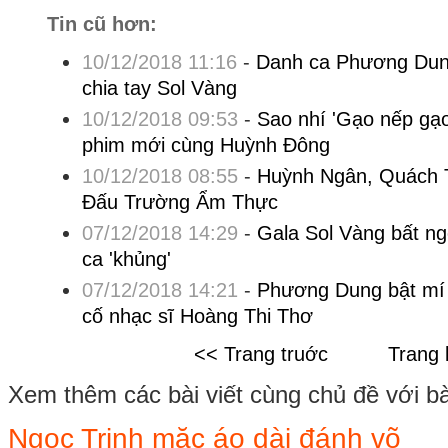
Tin cũ hơn:
10/12/2018 11:16
-
Danh ca Phương Dung 
chia tay Sol Vàng
10/12/2018 09:53
-
Sao nhí 'Gạo nếp gạo
phim mới cùng Huỳnh Đông
10/12/2018 08:55
-
Huỳnh Ngân, Quách Tu
Đấu Trường Ẩm Thực
07/12/2018 14:29
-
Gala Sol Vàng bất ng
ca 'khủng'
07/12/2018 14:21
-
Phương Dung bật mí 
cố nhạc sĩ Hoàng Thi Thơ
<< Trang truớc
Trang 
Xem thêm các bài viết cùng chủ đề với bài 
Ngọc Trinh mặc áo dài đánh võ