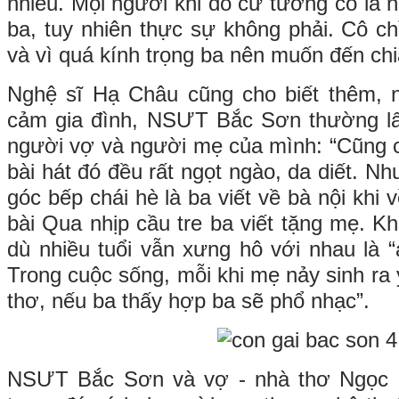
nhiều. Mọi người khi đó cứ tưởng cô là n
ba, tuy nhiên thực sự không phải. Cô ch
và vì quá kính trọng ba nên muốn đến chi
Nghệ sĩ Hạ Châu cũng cho biết thêm, n
cảm gia đình, NSƯT Bắc Sơn thường l
người vợ và người mẹ của mình: “Cũng 
bài hát đó đều rất ngọt ngào, da diết. 
góc bếp chái hè là ba viết về bà nội khi 
bài Qua nhịp cầu tre ba viết tặng mẹ. K
dù nhiều tuổi vẫn xưng hô với nhau là “
Trong cuộc sống, mỗi khi mẹ nảy sinh ra 
thơ, nếu ba thấy hợp ba sẽ phổ nhạc”.
NSƯT Bắc Sơn và vợ - nhà thơ Ngọc B