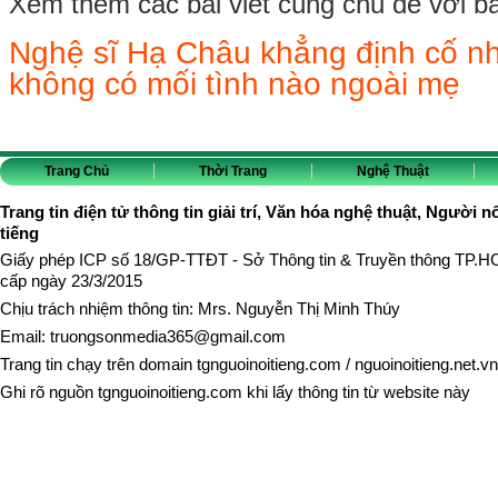
Xem thêm các bài viết cùng chủ đề với bài 
Nghệ sĩ Hạ Châu khẳng định cố n
không có mối tình nào ngoài mẹ
Trang Chủ
Thời Trang
Nghệ Thuật
Trang tin điện tử thông tin giải trí, Văn hóa nghệ thuật, Người n
tiếng
Giấy phép ICP số 18/GP-TTĐT - Sở Thông tin & Truyền thông TP.
cấp ngày 23/3/2015
Chịu trách nhiệm thông tin: Mrs. Nguyễn Thị Minh Thúy
Email:
truongsonmedia365@gmail.com
Trang tin chạy trên domain
tgnguoinoitieng.com
/
nguoinoitieng.net.vn
Ghi rõ nguồn
tgnguoinoitieng.com
khi lấy thông tin từ website này