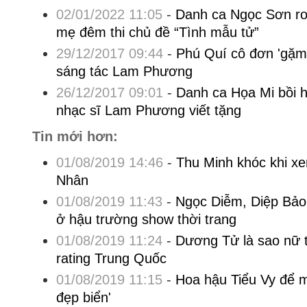
02/01/2022 11:05
-
Danh ca Ngọc Sơn rơ
mẹ đêm thi chủ đề “Tình mẫu tử”
29/12/2017 09:44
-
Phú Quí cô đơn 'gặm
sáng tác Lam Phương
26/12/2017 09:01
-
Danh ca Họa Mi bồi h
nhạc sĩ Lam Phương viết tặng
Tin mới hơn:
01/08/2019 14:46
-
Thu Minh khóc khi x
Nhân
01/08/2019 11:43
-
Ngọc Diễm, Diệp Bảo N
ở hậu trường show thời trang
01/08/2019 11:24
-
Dương Tử là sao nữ t
rating Trung Quốc
01/08/2019 11:15
-
Hoa hậu Tiểu Vy để 
đẹp biển'