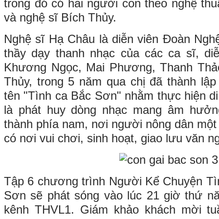
trong đó có hai người con theo nghệ thu
và nghệ sĩ Bích Thủy.
Nghệ sĩ Hạ Châu là diễn viên Đoàn Nghệ
thầy dạy thanh nhạc của các ca sĩ, diễ
Khương Ngọc, Mai Phương, Thanh Thả
Thủy, trong 5 năm qua chị đã thành lậ
tên "Tình ca Bắc Sơn" nhằm thực hiện d
là phát huy dòng nhạc mang âm hưởng
thành phía nam, nơi người nông dân một
có nơi vui chơi, sinh hoạt, giao lưu văn n
Tập 6 chương trình Người Kể Chuyện Tì
Sơn sẽ phát sóng vào lúc 21 giờ thứ n
kênh THVL1. Giám khảo khách mời tuầ