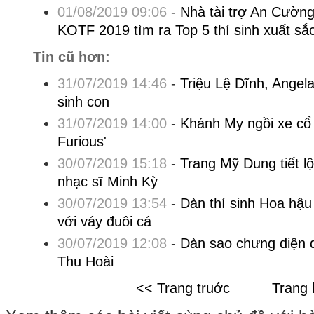
01/08/2019 09:06
-
Nhà tài trợ An Cườn
KOTF 2019 tìm ra Top 5 thí sinh xuất sắ
Tin cũ hơn:
31/07/2019 14:46
-
Triệu Lệ Dĩnh, Angela
sinh con
31/07/2019 14:00
-
Khánh My ngồi xe cổ 
Furious'
30/07/2019 15:18
-
Trang Mỹ Dung tiết lộ
nhạc sĩ Minh Kỳ
30/07/2019 13:54
-
Dàn thí sinh Hoa hậu
với váy đuôi cá
30/07/2019 12:08
-
Dàn sao chưng diện 
Thu Hoài
<< Trang truớc
Trang 