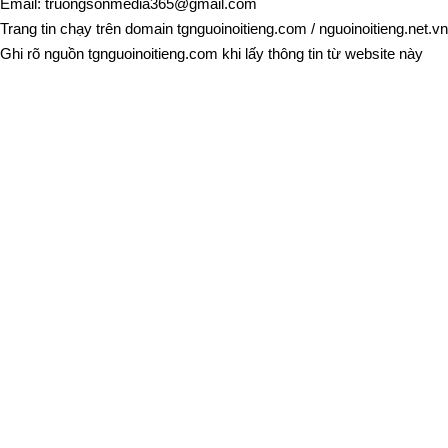
Email:
truongsonmedia365@gmail.com
Trang tin chạy trên domain
tgnguoinoitieng.com
/
nguoinoitieng.net.vn
Ghi rõ nguồn
tgnguoinoitieng.com
khi lấy thông tin từ website này