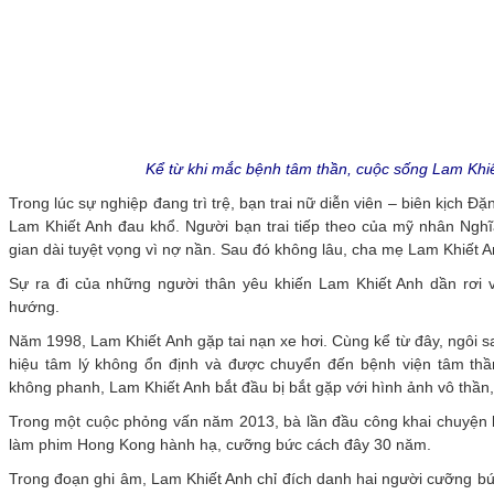
Kể từ khi mắc bệnh tâm thần, cuộc sống Lam Khi
Trong lúc sự nghiệp đang trì trệ, bạn trai nữ diễn viên – biên kịch 
Lam Khiết Anh đau khổ. Người bạn trai tiếp theo của mỹ nhân Nghĩ
gian dài tuyệt vọng vì nợ nần. Sau đó không lâu, cha mẹ Lam Khiết An
Sự ra đi của những người thân yêu khiến Lam Khiết Anh dần rơi 
hướng.
Năm 1998, Lam Khiết Anh gặp tai nạn xe hơi. Cùng kể từ đây, ngôi 
hiệu tâm lý không ổn định và được chuyển đến bệnh viện tâm thầ
không phanh, Lam Khiết Anh bắt đầu bị bắt gặp với hình ảnh vô thần,
Trong một cuộc phỏng vấn năm 2013, bà lần đầu công khai chuyện bị
làm phim Hong Kong hành hạ, cưỡng bức cách đây 30 năm.
Trong đoạn ghi âm, Lam Khiết Anh chỉ đích danh hai người cưỡng 