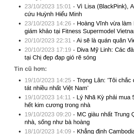
23/10/2023 15:01
-
Vì Lisa (BlackPink), 
cứu Huỳnh Hiểu Minh
23/10/2023 14:26
-
Hoàng Vĩnh vừa làm
giám khảo tại Fitness Supermodel Vietn
20/10/2023 22:31
-
Ai sẽ là quán quân V
20/10/2023 17:19
-
Diva Mỹ Linh: Các đàn
tại Chị đẹp đạp gió rẽ sóng
Tin cũ hơn:
19/10/2023 14:25
-
Trọng Lân: 'Tôi chắc 
tát nhiều nhất Việt Nam'
19/10/2023 14:11
-
Lý Nhã Kỳ phải mua 5
hết kim cương trong nhà
19/10/2023 09:20
-
MC giàu nhất Trung 
nhà, sống như bà hoàng
18/10/2023 14:09
-
Khẳng định Cambodia