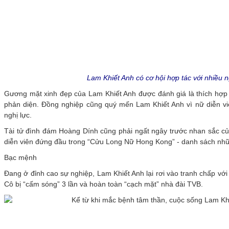
Lam Khiết Anh có cơ hội hợp tác với nhiều n
Gương mặt xinh đẹp của Lam Khiết Anh được đánh giá là thích hợp v
phản diện. Đồng nghiệp cũng quý mến Lam Khiết Anh vì nữ diễn viê
nghị lực.
Tài tử đình đám Hoàng Dính cũng phải ngất ngây trước nhan sắc c
diễn viên đứng đầu trong “Cửu Long Nữ Hong Kong” - danh sách nhữn
Bạc mệnh
Đang ở đỉnh cao sự nghiệp, Lam Khiết Anh lại rơi vào tranh chấp với
Cô bị “cấm sóng” 3 lần và hoàn toàn “cạch mặt” nhà đài TVB.