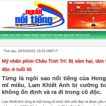
TRANG CHỦ
THỜI TRANG
NGHỆ THUẬT
XẾ
THƯƠNG MẠI
GIẢI TRÍ
DU LỊCH
Thứ sáu, 20/10/2023, 15:53 GMT+7
Mỹ nhân phim Châu Tinh Trì: Bị xâm hại, tâm t
độc ở tuổi 55
Từng là ngôi sao nổi tiếng của Hon
mĩ miều, Lam Khiết Anh bị cưỡng b
không ổn định và ra đi trong cô độc.
Lam Khiết Anh từng là một trong số minh tinh xinh đẹp và được yêu