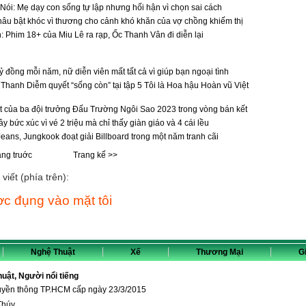
ói: Mẹ dạy con sống tự lập nhưng hối hận vì chọn sai cách
âu bật khóc vì thương cho cảnh khó khăn của vợ chồng khiếm thị
: Phim 18+ của Miu Lê ra rạp, Ốc Thanh Vân đi diễn lại
 đồng mỗi năm, nữ diễn viên mất tất cả vì giúp bạn ngoại tình
 Thanh Diễm quyết “sống còn” tại tập 5 Tôi là Hoa hậu Hoàn vũ Việt
ật của ba đội trưởng Đấu Trường Ngôi Sao 2023 trong vòng bán kết
y bức xúc vì vé 2 triệu mà chỉ thấy giàn giáo và 4 cái lều
ans, Jungkook đoạt giải Billboard trong một năm tranh cãi
ang truớc
Trang kế >>
viết (phía trên):
c đụng vào mặt tôi
Nghệ Thuật
Xế
Thương Mại
Gi
thuật, Người nổi tiếng
ruyền thông TP.HCM cấp ngày 23/3/2015
Thúy