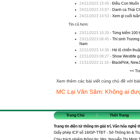
24/11/2023 15:45
-
Điều Con Muốn N
24/11/2023 15:07
-
Danh ca Thái Ch
24/11/2023 14:53
-
Xem gì cuối tuần
Tin cũ hơn:
23/11/2023 10:20
-
Từng kiếm 100 tỷ
23/11/2023 08:45
-
Thí sinh Trương
Nam
22/11/2023 14:36
-
Hé lộ chiến thu
22/11/2023 08:27
-
Show Westlife gâ
21/11/2023 11:16
-
BlackPink, NewJe
<< Tr
Xem thêm các bài viết cùng chủ đề với bài 
MC Lại Văn Sâm: Không ai đượ
Trang Chủ
Thời Trang
Trang tin điện tử thông tin giải trí, Văn hóa nghệ 
Giấy phép ICP số 18/GP-TTĐT - Sở Thông tin & T
Chịu trách nhiệm thông tin: Mrs. Nguyễn Thị Minh 