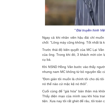
" Đài truyền hình Vi
Ngay cả khi nhân viên hậu đài chỉ muốn
chối: "Lông mày cũng không. Tốt nhất là 
Trước thái độ kiên quyết của MC Lại Văn
của ông. Trong khi đó, 3 khách mời còn l
cụ bà.
Khi NSND Hồng Vân bước vào thấy người a
nhưng nam MC không từ bỏ nguyên tắc c
"Đơn giản tôi muốn là chính tôi cho dù tôi 
nó thế nào cứ mặc kệ nó thôi".
Cuối cùng để "già hóa" bản thân mà khô
Thấy diện mạo của mình sau khi hóa tra
tiện. Xưa nay tôi rất ghét để râu, tôi toàn c