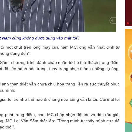
ệt Nam cũng không được đụng vào mặt tôi".
 tô một chút trên lông mày của nam MC, ông vẫn nhất định từ
không đụng đến".
 Sâm, chương trình đành chấp nhận từ bỏ thử thách trang điểm
ại đã tiến hành hóa trang, thay trang phục thành những cụ ông,
nh thân thiết vẫn chưa chịu hóa trang liền ra sức thuyết phục
ủa mình:
già, tôi trẻ như thế nào đi chăng nữa cũng vẫn là tôi. Cái mặt tôi
ng phải trang điểm, nam MC chấp nhận đội tóc và dán râu giả.
ng, MC Lại Văn Sâm thốt lên: "Trông mình tự thấy mình cực đê
ạo thôi".