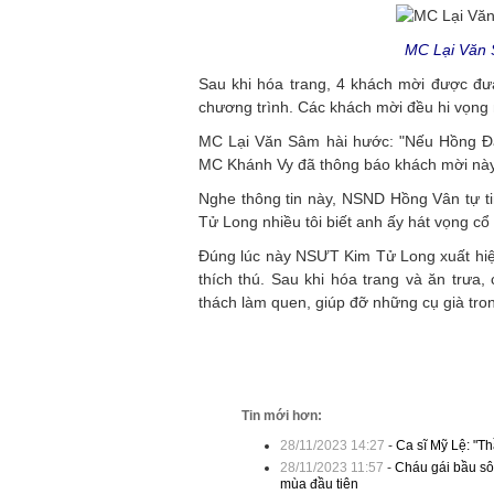
MC Lại Văn S
Sau khi hóa trang, 4 khách mời được đư
chương trình. Các khách mời đều hi vọng 
MC Lại Văn Sâm hài hước: "Nếu Hồng Đào
MC Khánh Vy đã thông báo khách mời này l
Nghe thông tin này, NSND Hồng Vân tự ti
Tử Long nhiều tôi biết anh ấy hát vọng cổ 
Đúng lúc này NSƯT Kim Tử Long xuất hiệ
thích thú. Sau khi hóa trang và ăn trưa
thách làm quen, giúp đỡ những cụ già tro
Tin mới hơn:
28/11/2023 14:27
-
Ca sĩ Mỹ Lệ: "Th
28/11/2023 11:57
-
Cháu gái bầu sô
mùa đầu tiên