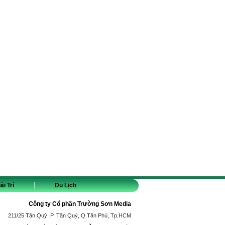
ải Trí
Du Lịch
Công ty Cổ phần Trường Sơn Media
211/25 Tân Quý, P. Tân Quý, Q.Tân Phú, Tp.HCM