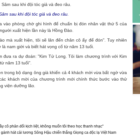
âm sau khi đội tóc giả và đeo râu.
a vào phòng chờ ghi hình để chuẩn bị đón nhân vật thứ 5 của
người xuất hiện lần này là Hồng Đào.
 mà xuất hiện, tôi sẽ lăn đến chân cô ấy để đón". Tuy nhiên
à nam giới và biết hát vọng cổ từ năm 13 tuổi.
n đưa ra dự đoán: "Kim Tử Long. Tôi làm chương trình với Kim
từ năm 13 tuổi".
n trong bộ dạng ông già khiến cả 4 khách mời vừa bất ngờ vừa
, các khách mời của chương trình mới chính thức bước vào thử
ng viện dưỡng lão.
ầy cô phản đối kịch liệt, không muốn tôi theo học thanh nhạc"
 gánh hát cải lương Sông Hậu chiến thắng Giọng ca độc lạ Việt Nam