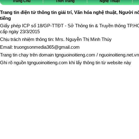
Trang Chủ
Thời Trang
Nghệ Thuật
Trang tin điện tử thông tin giải trí, Văn hóa nghệ thuật, Người n
tiếng
Giấy phép ICP số 18/GP-TTĐT - Sở Thông tin & Truyền thông TP.
cấp ngày 23/3/2015
Chịu trách nhiệm thông tin: Mrs. Nguyễn Thị Minh Thúy
Email:
truongsonmedia365@gmail.com
Trang tin chạy trên domain
tgnguoinoitieng.com
/
nguoinoitieng.net.vn
Ghi rõ nguồn
tgnguoinoitieng.com
khi lấy thông tin từ website này