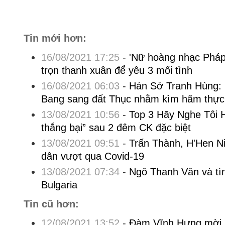
Tin mới hơn:
16/08/2021 17:25
-
'Nữ hoàng nhạc Pháp
trọn thanh xuân để yêu 3 mối tình
16/08/2021 06:03
-
Hán Sở Tranh Hùng:
Bang sang đất Thục nhằm kìm hãm thực
13/08/2021 10:56
-
Top 3 Hãy Nghe Tôi 
thắng bại” sau 2 đêm CK đặc biệt
13/08/2021 09:51
-
Trấn Thành, H'Hen Ni
dân vượt qua Covid-19
13/08/2021 07:34
-
Ngô Thanh Vân và tì
Bulgaria
Tin cũ hơn:
12/08/2021 13:52
-
Đàm Vĩnh Hưng mời lo