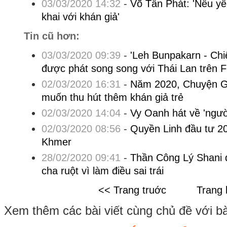
03/03/2020 14:32
-
Võ Tấn Phát: 'Nếu yêu
khai với khán giả'
Tin cũ hơn:
03/03/2020 09:39
-
'Leh Bunpakarn - Chi
được phát song song với Thái Lan trên 
02/03/2020 16:31
-
Năm 2020, Chuyện G
muốn thu hút thêm khán giả trẻ
02/03/2020 14:04
-
Vy Oanh hát về 'ngư
02/03/2020 08:56
-
Quyền Linh đầu tư 20
Khmer
28/02/2020 09:41
-
Thần Công Lý Shani q
cha ruột vì làm điều sai trái
<< Trang truớc
Trang 
Xem thêm các bài viết cùng chủ đề với bài 