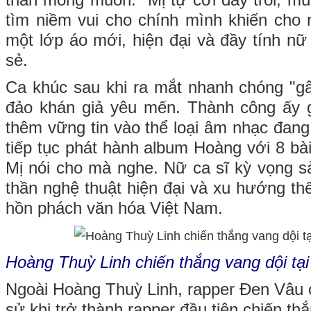
thân mong muốn. "Mị tự cởi dây trói, m
tìm niềm vui cho chính mình khiến cho
một lớp áo mới, hiện đại và đầy tính nữ
sẻ.
Ca khúc sau khi ra mắt nhanh chóng "g
đảo khán giả yêu mến. Thành công ấy 
thêm vững tin vào thể loại âm nhạc đang
tiếp tục phát hành album Hoàng với 8 bà
Mị nói cho mà nghe. Nữ ca sĩ kỳ vọng s
thần nghệ thuật hiện đại và xu hướng th
hồn phách văn hóa Việt Nam.
Hoàng Thuỳ Linh chiến thắng vang dội tạ
Ngoài Hoàng Thuỳ Linh, rapper Đen Vâu c
sử khi trở thành rapper đầu tiên chiến 