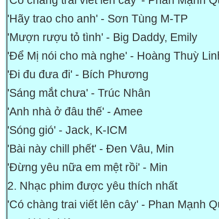
'Có chàng trai viết lên cây' - Phan Mạnh 
'Hãy trao cho anh' - Sơn Tùng M-TP
'Mượn rượu tỏ tình' - Big Daddy, Emily
'Để Mị nói cho mà nghe' - Hoàng Thuỳ Lin
'Đi đu đưa đi' - Bích Phương
'Sáng mắt chưa' - Trúc Nhân
'Anh nhà ở đâu thế' - Amee
'Sóng gió' - Jack, K-ICM
'Bài này chill phết' - Đen Vâu, Min
'Đừng yêu nữa em mệt rồi' - Min
2. Nhạc phim được yêu thích nhất
'Có chàng trai viết lên cây' - Phan Mạnh 