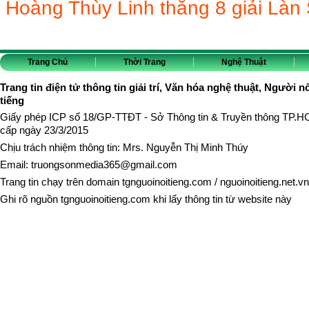
Hoàng Thùy Linh thắng 8 giải Là
Trang Chủ
Thời Trang
Nghệ Thuật
Trang tin điện tử thông tin giải trí, Văn hóa nghệ thuật, Người n
tiếng
Giấy phép ICP số 18/GP-TTĐT - Sở Thông tin & Truyền thông TP.
cấp ngày 23/3/2015
Chịu trách nhiệm thông tin: Mrs. Nguyễn Thị Minh Thúy
Email:
truongsonmedia365@gmail.com
Trang tin chạy trên domain
tgnguoinoitieng.com
/
nguoinoitieng.net.vn
Ghi rõ nguồn
tgnguoinoitieng.com
khi lấy thông tin từ website này