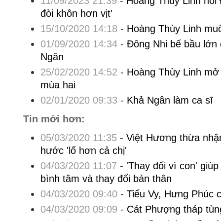
11/09/2023 21:39
-
Hoàng Thuỳ Linh nói
đòi khôn hơn vịt'
15/10/2020 14:18
-
Hoàng Thùy Linh mu
01/09/2020 14:34
-
Đông Nhi bế bầu lớn 
Ngân
25/02/2020 14:52
-
Hoàng Thùy Linh mở
mùa hai
02/01/2020 09:33
-
Khả Ngân làm ca sĩ
Tin mới hơn:
05/03/2020 11:35
-
Việt Hương thừa nhận
hước 'lố hơn cả chị'
04/03/2020 11:07
-
'Thay đổi vì con' giú
bình tâm và thay đổi bản thân
04/03/2020 09:40
-
Tiểu Vy, Hưng Phúc c
04/03/2020 09:09
-
Cát Phượng tháp tùn