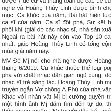
được 7 đề cử và thắng toàn bộ các đề cử
nghe và Hoàng Thùy Linh được bình ch
mục: Ca khúc của năm, Bài hát hiện t
ca sĩ của năm, Ca sĩ đột phá, Sự kết 
phối khí (giải do các nhạc sĩ, nhà sản xu
Ngoài ra bài hát này còn vào Top 10 c
nhất, giúp Hoàng Thùy Linh có tổng cộn
mùa giải năm nay.
MV Để Mị nói cho mà nghe được Hoàng 
tháng 6/2019. Ca khúc thuộc thể loại pop
pha với chất nhạc dân gian ngũ cung, 
nhạc sĩ trẻ sáng tác. Hoàng Thùy Linh m
truyện ngắn Vợ chồng A Phủ của nhà văn
Khác với nhân vật Mị bị cường quyền t
một hình ảnh Mị dám tìm đến tự do, th