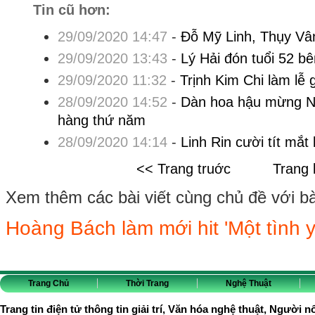
Tin cũ hơn:
29/09/2020 14:47
-
Đỗ Mỹ Linh, Thụy Vân
29/09/2020 13:43
-
Lý Hải đón tuổi 52 b
29/09/2020 11:32
-
Trịnh Kim Chi làm lễ 
28/09/2020 14:52
-
Dàn hoa hậu mừng 
hàng thứ năm
28/09/2020 14:14
-
Linh Rin cười tít mắt
<< Trang truớc
Trang 
Xem thêm các bài viết cùng chủ đề với bài 
Hoàng Bách làm mới hit 'Một tình y
Trang Chủ
Thời Trang
Nghệ Thuật
Trang tin điện tử thông tin giải trí, Văn hóa nghệ thuật, Người n