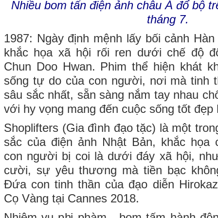
Nhiều bom tấn điện ảnh châu Á đổ bộ t
tháng 7.
1987: Ngày định mệnh lấy bối cảnh Hàn
khắc họa xã hội rối ren dưới chế độ đ
Chun Doo Hwan. Phim thể hiện khát k
sống tự do của con người, nơi mà tinh t
sâu sắc nhất, sẵn sàng nắm tay nhau chố
với hy vọng mang đến cuộc sống tốt đẹp
Shoplifters (Gia đình đạo tặc) là một tr
sắc của điện ảnh Nhật Bản, khắc họa
con người bị coi là dưới đáy xã hội, nh
cười, sự yêu thương mà tiền bạc khô
Đứa con tinh thần của đạo diễn Hiroka
Cọ Vàng tại Cannes 2018.
Nhiệm vụ phi phàm - bom tấm hành độn