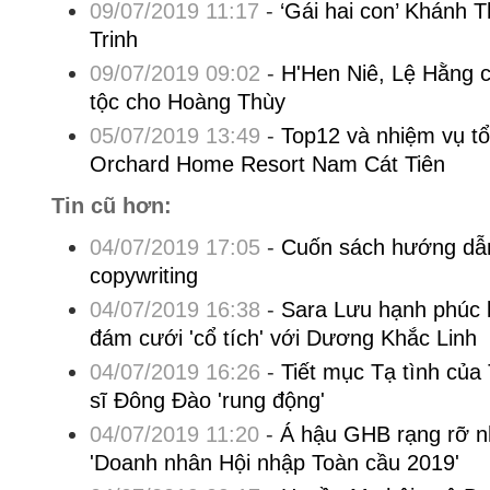
09/07/2019 11:17
-
‘Gái hai con’ Khánh 
Trinh
09/07/2019 09:02
-
H'Hen Niê, Lệ Hằng 
tộc cho Hoàng Thùy
05/07/2019 13:49
-
Top12 và nhiệm vụ tổ
Orchard Home Resort Nam Cát Tiên
Tin cũ hơn:
04/07/2019 17:05
-
Cuốn sách hướng dẫn 
copywriting
04/07/2019 16:38
-
Sara Lưu hạnh phúc k
đám cưới 'cổ tích' với Dương Khắc Linh
04/07/2019 16:26
-
Tiết mục Tạ tình của
sĩ Đông Đào 'rung động'
04/07/2019 11:20
-
Á hậu GHB rạng rỡ n
'Doanh nhân Hội nhập Toàn cầu 2019'