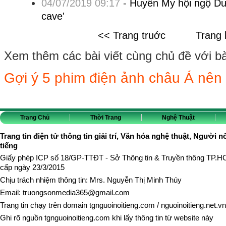
04/07/2019 09:17
-
Huyền My hội ngộ Dư
cave'
<< Trang truớc
Trang 
Xem thêm các bài viết cùng chủ đề với bài 
Gợi ý 5 phim điện ảnh châu Á nên
Trang Chủ
Thời Trang
Nghệ Thuật
Trang tin điện tử thông tin giải trí, Văn hóa nghệ thuật, Người n
tiếng
Giấy phép ICP số 18/GP-TTĐT - Sở Thông tin & Truyền thông TP.
cấp ngày 23/3/2015
Chịu trách nhiệm thông tin: Mrs. Nguyễn Thị Minh Thúy
Email:
truongsonmedia365@gmail.com
Trang tin chạy trên domain
tgnguoinoitieng.com
/
nguoinoitieng.net.vn
Ghi rõ nguồn
tgnguoinoitieng.com
khi lấy thông tin từ website này