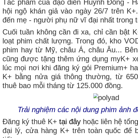
Tác phẩm của đạo diễn Huỳnh Đông - H
hội ngộ khán giả vào ngày 26/7 trên K+. 
đến mẹ - người phụ nữ vĩ đại nhất trong t
Cuối tuần không cần đi xa, chỉ cần bật K
loạt phim chất lượng. Trong đó, kho VO
phim hay từ Mỹ, châu Á, châu Âu... Bê
cũng được tặng thêm ứng dụng myK+ xem
lúc mọi nơi khi đăng ký gói Premium+ ha
K+ bằng nửa giá thông thường, từ 65
thuê bao mỗi tháng từ 125.000 đồng.
Trải nghiệm các nội dung phim ảnh đ
Đăng ký thuê K+
tại đây
hoặc liên hệ tổn
đại lý, cửa hàng K+ trên toàn quốc để b