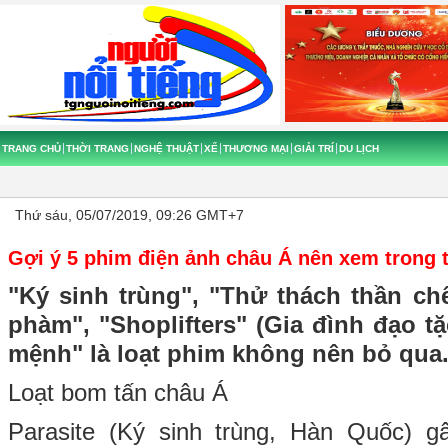
TRANG CHỦ
THỜI TRANG
NGHỆ THUẬT
XẾ
THƯƠNG MẠI
GIẢI TRÍ
DU LỊCH
Thứ sáu, 05/07/2019, 09:26 GMT+7
Gợi ý 5 phim điện ảnh châu Á nên xem trong 
"Ký sinh trùng", "Thử thách thần ch
phàm", "Shoplifters" (Gia đình đạo tặ
mệnh" là loạt phim không nên bỏ qua
Loạt bom tấn châu Á
Parasite (Ký sinh trùng, Hàn Quốc) g