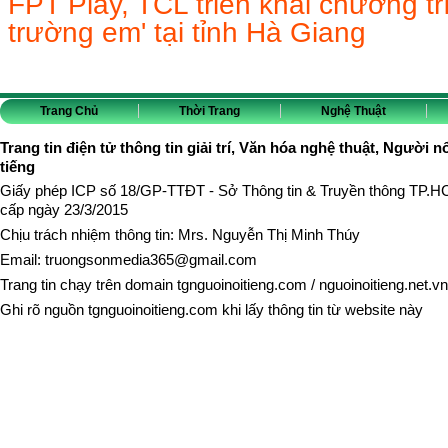
FPT Play, TCL triển khai chương t
trường em' tại tỉnh Hà Giang
Trang Chủ
Thời Trang
Nghệ Thuật
Trang tin điện tử thông tin giải trí, Văn hóa nghệ thuật, Người n
tiếng
Giấy phép ICP số 18/GP-TTĐT - Sở Thông tin & Truyền thông TP.
cấp ngày 23/3/2015
Chịu trách nhiệm thông tin: Mrs. Nguyễn Thị Minh Thúy
Email:
truongsonmedia365@gmail.com
Trang tin chạy trên domain
tgnguoinoitieng.com
/
nguoinoitieng.net.vn
Ghi rõ nguồn
tgnguoinoitieng.com
khi lấy thông tin từ website này