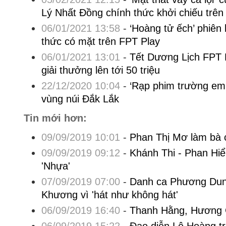
Lý Nhất Đồng chính thức khởi chiếu trên
06/01/2021 13:58
-
‘Hoàng tử ếch’ phiên
thức có mặt trên FPT Play
06/01/2021 13:01
-
Tết Dương Lịch FPT P
giải thưởng lên tới 50 triệu
22/12/2020 10:04
-
‘Rạp phim trường em’
vùng núi Đắk Lắk
Tin mới hơn:
09/09/2019 10:01
-
Phan Thị Mơ làm bà 
09/09/2019 09:12
-
Khánh Thi - Phan Hiể
'Nhựa'
07/09/2019 07:00
-
Danh ca Phương Du
Khương vì 'hát như không hát'
06/09/2019 16:40
-
Thanh Hằng, Hương 