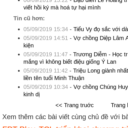
06/09/2019 15:22
-
Đạo diễn Lê Hoàng t
viết hồi ký mà hoá tự hại mình
Tin cũ hơn:
05/09/2019 15:34
-
Tiểu Vy đọ sắc với d
05/09/2019 14:51
-
Vợ chồng Diệp Lâm A
kiện
05/09/2019 11:47
-
Trương Diễm - Học t
mắng vì không biết điệu giống Ý Lan
05/09/2019 11:42
-
Triệu Long giành nhất
liền tên tuổi Minh Thuận
05/09/2019 10:34
-
Vợ chồng Chúng Huy
kinh dị
<< Trang truớc
Trang 
Xem thêm các bài viết cùng chủ đề với bài 