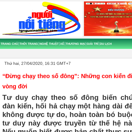
TRANG CHỦ
THỜI TRANG
NGHỆ THUẬT
XẾ
THƯƠNG MẠI
GIẢI TRÍ
DU LỊCH
Thứ hai, 27/04/2020, 16:31 GMT+7
“Đừng chạy theo số đông”: Những con kiến đi
vòng đời
Tư duy chạy theo số đông biến ch
đàn kiến, hối hả chạy một hàng dài đ
không được tự do, hoàn toàn bó buộ
tư duy này được truyền từ thế hệ nà
Nếu muốn biết được bản chất thực sự