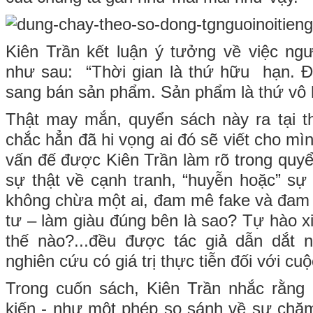
Kiên Trần kết luận ý tưởng về việc ngườ
như sau: “Thời gian là thứ hữu hạn. 
sang bán sản phẩm. Sản phẩm là thứ vô 
Thật may mắn, quyển sách này ra tại t
chắc hẳn đã hi vọng ai đó sẽ viết cho mìn
vấn đế được Kiên Trần làm rõ trong quy
sự thật về cạnh tranh, “huyễn hoặc” sự 
không chừa một ai, đam mê fake và đam m
tư – làm giàu đúng bên là sao? Tự hào x
thế nào?...đều được tác giả dẫn dắt
nghiên cứu có giá trị thực tiễn đối với cu
Trong cuốn sách, Kiên Trần nhắc rằng
kiến - như một phép so sánh về sự chă