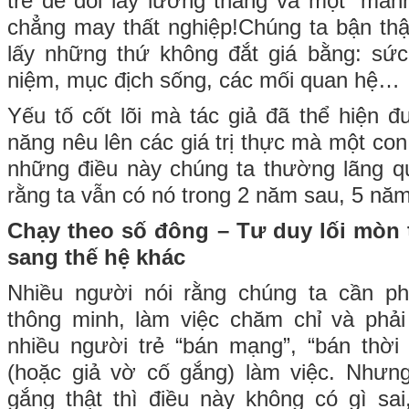
trẻ để đổi lấy lương tháng và một “mảnh
chẳng may thất nghiệp!Chúng ta bận thật
lấy những thứ không đắt giá bằng: sức
niệm, mục địch sống, các mối quan hệ…
Yếu tố cốt lõi mà tác giả đã thể hiện đ
năng nêu lên các giá trị thực mà một con 
những điều này chúng ta thường lãng q
rằng ta vẫn có nó trong 2 năm sau, 5 nă
Chạy theo số đông – Tư duy lối mòn 
sang thế hệ khác
Nhiều người nói rằng chúng ta cần phả
thông minh, làm việc chăm chỉ và phải
nhiều người trẻ “bán mạng”, “bán thời
(hoặc giả vờ cố gắng) làm việc. Nhưn
gắng thật thì điều này không có gì sai