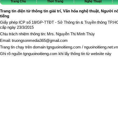
Trang Chủ
Thời Trang
Nghệ Thuật
Trang tin điện tử thông tin giải trí, Văn hóa nghệ thuật, Người n
tiếng
Giấy phép ICP số 18/GP-TTĐT - Sở Thông tin & Truyền thông TP.
cấp ngày 23/3/2015
Chịu trách nhiệm thông tin: Mrs. Nguyễn Thị Minh Thúy
Email:
truongsonmedia365@gmail.com
Trang tin chạy trên domain
tgnguoinoitieng.com
/
nguoinoitieng.net.vn
Ghi rõ nguồn
tgnguoinoitieng.com
khi lấy thông tin từ website này