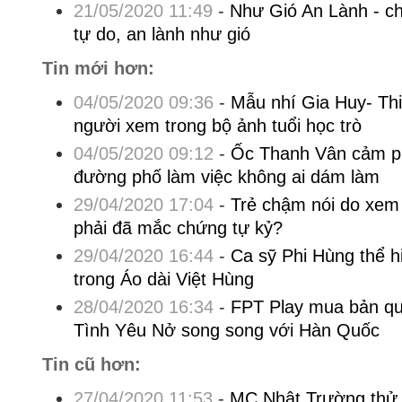
21/05/2020 11:49
-
Như Gió An Lành - c
tự do, an lành như gió
Tin mới hơn:
04/05/2020 09:36
-
Mẫu nhí Gia Huy- Thi
người xem trong bộ ảnh tuổi học trò
04/05/2020 09:12
-
Ốc Thanh Vân cảm ph
đường phố làm việc không ai dám làm
29/04/2020 17:04
-
Trẻ chậm nói do xem t
phải đã mắc chứng tự kỷ?
29/04/2020 16:44
-
Ca sỹ Phi Hùng thể h
trong Áo dài Việt Hùng
28/04/2020 16:34
-
FPT Play mua bản qu
Tình Yêu Nở song song với Hàn Quốc
Tin cũ hơn:
27/04/2020 11:53
-
MC Nhật Trường thử s