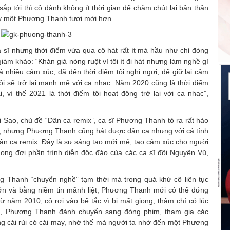
ắp tới thì cô dành không ít thời gian để chăm chút lại bản thân
hấy một Phương Thanh tươi mới hơn.
 sĩ nhưng thời điểm vừa qua cô hát rất ít mà hầu như chỉ đóng
ám khảo: “Khán giả nóng ruột vì tôi ít đi hát nhưng làm nghề gì
uá nhiều cảm xúc, đã đến thời điểm tôi nghỉ ngơi, để giữ lại cảm
ôi sẽ trở lại mạnh mẽ với ca nhạc. Năm 2020 cũng là thời điểm
i, vì thế 2021 là thời điểm tôi hoạt động trở lại với ca nhạc”,
i Sao, chủ đề “Dân ca remix”, ca sĩ Phương Thanh tỏ ra rất hào
ck, nhưng Phương Thanh cũng hát được dân ca nhưng với cá tính
dân ca remix. Đây là sự sáng tạo mới mẻ, tạo cảm xúc cho người
mong đợi phần trình diễn độc đáo của các ca sĩ đội Nguyên Vũ,
ng Thanh “chuyển nghề” tạm thời mà trong quá khứ cô liên tục
 lớn và bằng niềm tin mãnh liệt, Phương Thanh mới có thể đứng
t từ năm 2010, cô rơi vào bế tắc vì bị mất giọng, thậm chí có lúc
hế, Phương Thanh đành chuyển sang đóng phim, tham gia các
g cái rủi có cái may, nhờ thế mà người ta nhớ đến một Phương