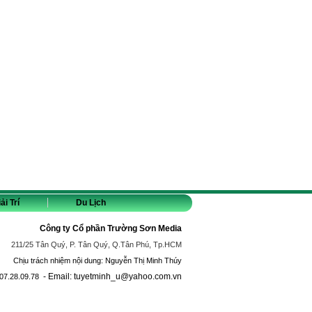
ải Trí
Du Lịch
Công ty Cổ phần Trường Sơn Media
211/25 Tân Quý, P. Tân Quý, Q.Tân Phú, Tp.HCM
Chịu trách nhiệm nội dung: Nguyễn Thị Minh Thúy
- Email: tuyetminh_u@yahoo.com.vn
07.28.09.78