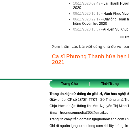
10/11/2020 09:49
-
Lại Thanh Hương
2020
09/11/2020 16:15
-
Hạnh Phúc Muộn 
06/11/2020 22:17
-
Qúy ông Hoàn hả
hồng Quyền lực 2020
05/11/2020 13:57
-
Ai -Len Vũ Khúc
<< Tr
Xem thêm các bài viết cùng chủ đề với bài 
Ca sĩ Phương Thanh hứa hẹn 
2021
Trang Chủ
Thời Trang
Trang tin điện tử thông tin giải trí, Văn hóa nghệ 
Giấy phép ICP số 18/GP-TTĐT - Sở Thông tin & T
Chịu trách nhiệm thông tin: Mrs. Nguyễn Thị Minh 
Email:
truongsonmedia365@gmail.com
Trang tin chạy trên domain
tgnguoinoitieng.com
/
n
Ghi rõ nguồn
tgnguoinoitieng.com
khi lấy thông tin