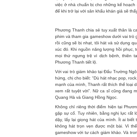
việc ở nhà chuẩn bị cho những kế hoạch s
để khi trở lại với sân khấu khán giả sẽ t
Phương Thanh chia sẻ tuy xuất thân là ca
phim và tham gia gameshow dưới vai trò gi
rồi cũng sẽ bị nhạt, tôi hát và sử dụng q
xúc đó. Khi nguồn năng lượng hồi phục, t
mọi thứ ngưng trệ vì dịch bệnh, thiên ta
Phương Thanh tiết lộ.
Với vai trò giám khảo tại Đấu Trường Ngô
hứng, chị cho biết: “Dù hát nhạc pop, ro
mạnh của mình, Thanh rất thích thể loại 
xem rất tuyệt vời”. Nữ ca sĩ cũng đang 
Quang Hà và Giang Hồng Ngọc.
Không chỉ riêng thời điểm hiện tại Phươ
gặp sự cố. Tuy nhiên, bằng nghị lực rất
dậy, lấy lại giọng hát của mình. Ít ai biế
không hát trọn vẹn được một bài. Vì t
gameshow với tư cách giám khảo. Và tron