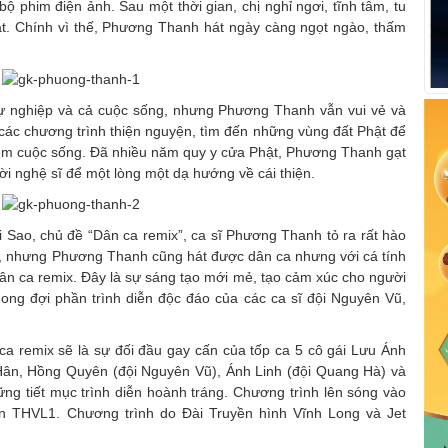
ộ phim điện ảnh. Sau một thời gian, chị nghỉ ngơi, tĩnh tâm, tu
 hát. Chính vì thế, Phương Thanh hát ngày càng ngọt ngào, thấm
sự nghiệp và cả cuộc sống, nhưng Phương Thanh vẫn vui vẻ và
các chương trình thiện nguyện, tìm đến những vùng đất Phật để
hiệm cuộc sống. Đã nhiều năm quy y cửa Phật, Phương Thanh gạt
ời nghệ sĩ để một lòng một dạ hướng về cái thiện.
i Sao, chủ đề “Dân ca remix”, ca sĩ Phương Thanh tỏ ra rất hào
ck, nhưng Phương Thanh cũng hát được dân ca nhưng với cá tính
dân ca remix. Đây là sự sáng tạo mới mẻ, tạo cảm xúc cho người
mong đợi phần trình diễn độc đáo của các ca sĩ đội Nguyên Vũ,
a remix sẽ là sự đối đầu gay cấn của tốp ca 5 cô gái Lưu Ánh
ân, Hồng Quyên (đội Nguyên Vũ), Ánh Linh (đội Quang Hà) và
ng tiết mục trình diễn hoành tráng. Chương trình lên sóng vào
ên THVL1. Chương trình do Đài Truyền hình Vĩnh Long và Jet