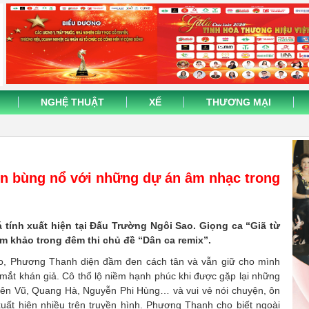
NGHỆ THUẬT
XẾ
THƯƠNG MẠI
n bùng nổ với những dự án âm nhạc trong
tính xuất hiện tại Đấu Trường Ngôi Sao. Giọng ca “Giã từ
iám khảo trong đêm thi chủ đề “Dân ca remix”.
o, Phương Thanh diện đầm đen cách tân và vẫn giữ cho mình
 mắt khán giả. Cô thổ lộ niềm hạnh phúc khi được gặp lại những
ên Vũ, Quang Hà, Nguyễn Phi Hùng… và vui vẻ nói chuyện, ôn
xuất hiện nhiều trên truyền hình. Phương Thanh cho biết ngoài