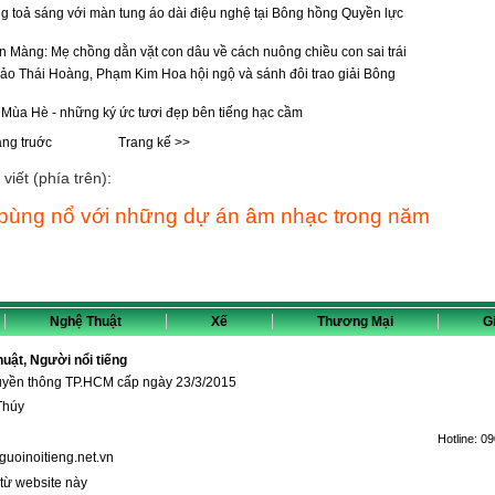
 toả sáng với màn tung áo dài điệu nghệ tại Bông hồng Quyền lực
Màng: Mẹ chồng dằn vặt con dâu về cách nuông chiều con sai trái
o Thái Hoàng, Phạm Kim Hoa hội ngộ và sánh đôi trao giải Bông
 Mùa Hè - những ký ức tươi đẹp bên tiếng hạc cầm
ang truớc
Trang kế >>
viết (phía trên):
bùng nổ với những dự án âm nhạc trong năm
Nghệ Thuật
Xế
Thương Mại
Gi
thuật, Người nổi tiếng
ruyền thông TP.HCM cấp ngày 23/3/2015
Thúy
Hotline:
09
guoinoitieng.net.vn
 từ website này