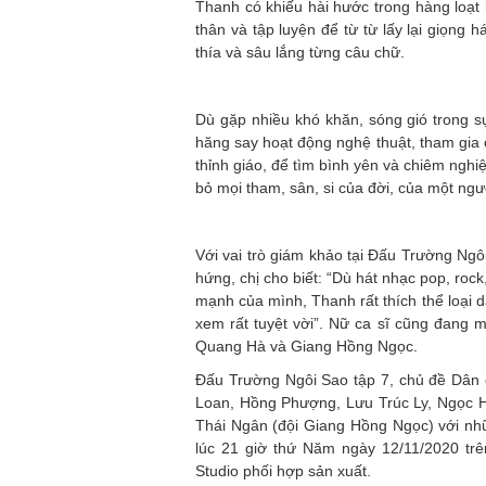
Thanh có khiếu hài hước trong hàng loạt b
thân và tập luyện để từ từ lấy lại giọng
thía và sâu lắng từng câu chữ.
Dù gặp nhiều khó khăn, sóng gió trong 
hăng say hoạt động nghệ thuật, tham gia 
thỉnh giáo, để tìm bình yên và chiêm ng
bỏ mọi tham, sân, si của đời, của một ngư
Với vai trò giám khảo tại Đấu Trường Ngô
hứng, chị cho biết: “Dù hát nhạc pop, ro
mạnh của mình, Thanh rất thích thể loại 
xem rất tuyệt vời”. Nữ ca sĩ cũng đang 
Quang Hà và Giang Hồng Ngọc.
Đấu Trường Ngôi Sao tập 7, chủ đề Dân c
Loan, Hồng Phượng, Lưu Trúc Ly, Ngọc H
Thái Ngân (đội Giang Hồng Ngọc) với nhữ
lúc 21 giờ thứ Năm ngày 12/11/2020 tr
Studio phối hợp sản xuất.