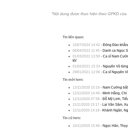
*Nội dung được thực hiện theo GPKD của
Tin liên quan:
10/07/2024 14:42
-
Đông Đào khẳng 
06/04/2022 11:45
-
Danh ca Ngọc Sơ
01/03/2022 13:50
-
Ca sĩ Nam Cườn
tôi'
01/02/2021 15:33
-
Nguyên Vũ từng b
29/01/2021 12:06
-
Ca sĩ Nguyên V
Tin mới hơn:
12/11/2020 15:16
-
Nam Cường bất n
12/11/2020 14:49
-
Minh Hằng, Chi 
12/11/2020 07:58
-
Đỗ Mỹ Linh, Tiể
11/11/2020 15:17
-
Lại Văn Sâm, X
11/11/2020 14:18
-
Khánh Ngân, Ngọ
Tin cũ hơn:
10/11/2020 15:46
-
Ngọc Hân, Thụy 