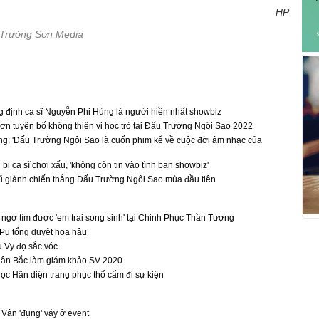
HP
 Trường Sơn Media
định ca sĩ Nguyễn Phi Hùng là người hiền nhất showbiz
n tuyên bố không thiên vị học trò tại Đấu Trường Ngôi Sao 2022
g: 'Đấu Trường Ngôi Sao là cuốn phim kể về cuộc đời âm nhạc của
ị ca sĩ chơi xấu, 'không còn tin vào tình bạn showbiz'
ũ giành chiến thắng Đấu Trường Ngôi Sao mùa đầu tiên
gờ tìm được 'em trai song sinh' tại Chinh Phục Thần Tượng
Pu tổng duyệt hoa hậu
u Vy đọ sắc vóc
uân Bắc làm giám khảo SV 2020
c Hân diện trang phục thổ cẩm đi sự kiện
Vân 'đụng' váy ở event