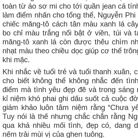
toàn từ áo sơ mi cho tới quần jean cá tí
làm điểm nhấn cho tổng thể, Nguyễn Phi
chiếc măng-tô cách tân màu xanh lá câ
bo chỉ màu trắng nổi bật ở viền, túi và t
măng-tô xanh lá còn được thêu chìm 
nhạt màu theo chiều dọc giúp cơ thể trô
khi mặc.
Khi nhắc về tuổi trẻ và tuổi thanh xuân,
cho biết không thể không nhắc đến tình
điểm mà tình yêu đẹp đẽ và trong sáng n
kỉ niệm khó phai ghi dấu suốt cả cuộc đ
giám khảo luôn tâm niệm rằng “Chưa yê
Tuy nói là thế nhưng chắc chắn rằng Ng
qua khá nhiều mối tình, đẹp có, dang 
nếm trải mùi vị của ghen tuông.