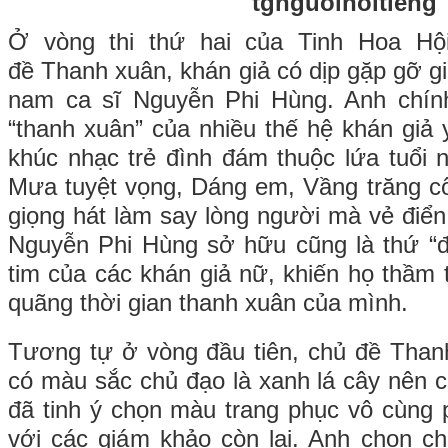
Ở vòng thi thứ hai của Tinh Hoa H
đề Thanh xuân, khán giả có dịp gặp gỡ g
nam ca sĩ Nguyễn Phi Hùng. Anh chín
“thanh xuân” của nhiều thế hệ khán giả 
khúc nhạc trẻ đình đám thuộc lứa tuổi 
Mưa tuyệt vọng, Dáng em, Vầng trăng c
giọng hát làm say lòng người mà vẻ điển
Nguyễn Phi Hùng sở hữu cũng là thứ “đá
tim của các khán giả nữ, khiến họ thầm
quãng thời gian thanh xuân của mình.
Tương tự ở vòng đầu tiên, chủ đề Than
có màu sắc chủ đạo là xanh lá cây nên 
đã tinh ý chọn màu trang phục vô cùng
với các giám khảo còn lại. Anh chọn c