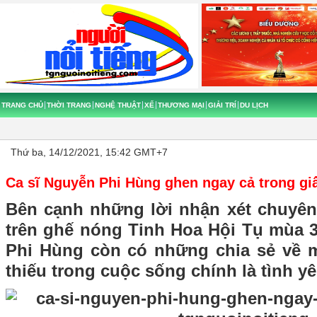
TRANG CHỦ
THỜI TRANG
NGHỆ THUẬT
XẾ
THƯƠNG MẠI
GIẢI TRÍ
DU LỊCH
Thứ ba, 14/12/2021, 15:42 GMT+7
Ca sĩ Nguyễn Phi Hùng ghen ngay cả trong g
Bên cạnh những lời nhận xét chuyê
trên ghế nóng Tinh Hoa Hội Tụ mùa 
Phi Hùng còn có những chia sẻ về m
thiếu trong cuộc sống chính là tình yê