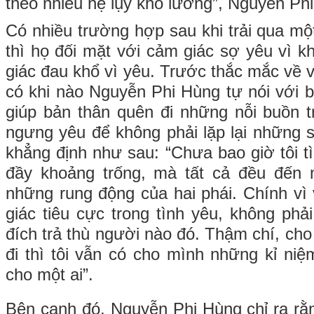
theo nhiều hệ lụy khó lường”, Nguyễn Ph
Có nhiều trường hợp sau khi trải qua mộ
thì họ đối mặt với cảm giác sợ yêu vì k
giác đau khổ vì yêu. Trước thắc mắc về vi
có khi nào Nguyễn Phi Hùng tự nói với b
giúp bản thân quên đi những nỗi buồn 
ngưng yêu để không phải lặp lại những s
khẳng định như sau: “Chưa bao giờ tôi t
đầy khoảng trống, mà tất cả đều đến 
những rung động của hai phái. Chính vì 
giác tiêu cực trong tình yêu, không ph
đích trả thù người nào đó. Thậm chí, cho
đi thì tôi vẫn có cho mình những kỉ niệ
cho một ai”.
Bên cạnh đó, Nguyễn Phi Hùng chỉ ra r