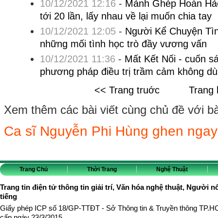
10/12/2021 12:16
-
Mảnh Ghép Hoàn Hảo
tới 20 lần, lấy nhau về lại muốn chia tay
10/12/2021 12:05
-
Người Kể Chuyện Tình
những mối tình học trò đầy vương vấn
10/12/2021 11:36
-
Mất Kết Nối - cuốn s
phương pháp điều trị trầm cảm không dù
<< Trang truớc
Trang 
Xem thêm các bài viết cùng chủ đề với bài 
Ca sĩ Nguyễn Phi Hùng ghen ngay 
Trang Chủ
Thời Trang
Nghệ Thuật
Trang tin điện tử thông tin giải trí, Văn hóa nghệ thuật, Người n
tiếng
Giấy phép ICP số 18/GP-TTĐT - Sở Thông tin & Truyền thông TP.
cấp ngày 23/3/2015