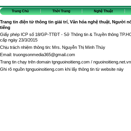
Trang Chủ
Thời Trang
Nghệ Thuật
Trang tin điện tử thông tin giải trí, Văn hóa nghệ thuật, Người n
tiếng
Giấy phép ICP số 18/GP-TTĐT - Sở Thông tin & Truyền thông TP.
cấp ngày 23/3/2015
Chịu trách nhiệm thông tin: Mrs. Nguyễn Thị Minh Thúy
Email:
truongsonmedia365@gmail.com
Trang tin chạy trên domain
tgnguoinoitieng.com
/
nguoinoitieng.net.vn
Ghi rõ nguồn
tgnguoinoitieng.com
khi lấy thông tin từ website này