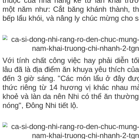
thuộc của nhà hàng kể từ lần khai trư
một năm như: Cắt băng khánh thành, th
bếp lẩu khói, và nâng ly chúc mừng cho s
Với tính chất công việc hay phải diễn t
lâu đã là địa điểm ăn khuya yêu thích c
đến 3 giờ sáng. "Các món lẩu ở đây đư
thức riêng từ 14 hương vị khác nhau mà
khoẻ và làn da nên Nhi có thể ăn thường
nóng", Đông Nhi tiết lộ.