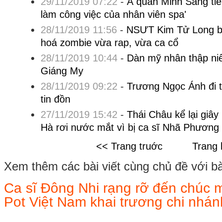
29/11/2019 07:22
-
Á quân Minh Sang tiết
làm công việc của nhân viên spa'
28/11/2019 11:56
-
NSƯT Kim Tử Long bấ
hoá zombie vừa rap, vừa ca cổ
28/11/2019 10:44
-
Dàn mỹ nhân thập niê
Giáng My
28/11/2019 09:22
-
Trương Ngọc Ánh đi t
tin đồn
27/11/2019 15:42
-
Thái Châu kể lại giây
Hà rơi nước mắt vì bị ca sĩ Nhã Phương
<< Trang truớc
Trang 
Xem thêm các bài viết cùng chủ đề với bài 
Ca sĩ Đông Nhi rạng rỡ đến chúc
Pot Việt Nam khai trương chi nhán