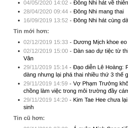
04/05/2020 14:02
-
Đông Nhi hát về thiê
28/04/2020 09:44
-
Đông Nhi mang thai
16/09/2019 13:52
-
Đông Nhi hát cùng d
Tin mới hơn:
02/12/2019 15:33
-
Dương Mịch khoe eo
02/12/2019 15:00
-
Dàn sao dự tiệc từ t
Vân
29/11/2019 15:14
-
Đạo diễn Lê Hoàng: 
dàng nhưng lại phá thai nhiều thứ 3 thế gi
29/11/2019 14:59
-
Vợ Phạm Trưởng khô
chồng làm việc trong môi trường đầy cá
29/11/2019 14:20
-
Kim Tae Hee chưa lại
sinh
Tin cũ hơn: