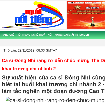
TRANG CHỦ
THỜI TRANG
NGHỆ THUẬT
XẾ
THƯƠNG MẠI
GIẢI TRÍ
DU LỊCH
Thứ sáu, 29/11/2019, 08:33 GMT+7
Ca sĩ Đông Nhi rạng rỡ đến chúc mừng The D
khai trương chi nhánh 2
Sự xuất hiện của ca sĩ Đông Nhi cùn
biệt tại buổi khai trương chi nhánh 2
làm tắc nghẽn một đoạn đường Cao T