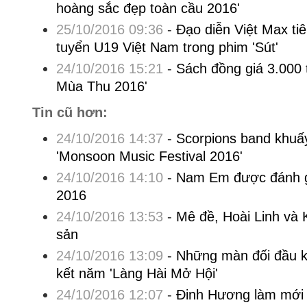
hoàng sắc đẹp toàn cầu 2016'
25/10/2016 09:36
-
Đạo diễn Việt Max tiê
tuyển U19 Việt Nam trong phim 'Sút'
24/10/2016 15:21
-
Sách đồng giá 3.000 t
Mùa Thu 2016'
Tin cũ hơn:
24/10/2016 14:37
-
Scorpions band khuấ
'Monsoon Music Festival 2016'
24/10/2016 14:10
-
Nam Em được đánh gi
2016
24/10/2016 13:53
-
Mê đề, Hoài Linh và K
sản
24/10/2016 13:09
-
Những màn đối đầu k
kết năm 'Làng Hài Mở Hội'
24/10/2016 12:07
-
Đinh Hương làm mới 