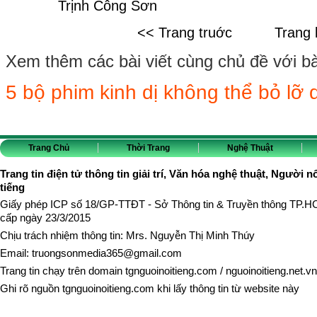
Trịnh Công Sơn
<< Trang truớc
Trang 
Xem thêm các bài viết cùng chủ đề với bài 
5 bộ phim kinh dị không thể bỏ lỡ 
Trang Chủ
Thời Trang
Nghệ Thuật
Trang tin điện tử thông tin giải trí, Văn hóa nghệ thuật, Người n
tiếng
Giấy phép ICP số 18/GP-TTĐT - Sở Thông tin & Truyền thông TP.
cấp ngày 23/3/2015
Chịu trách nhiệm thông tin: Mrs. Nguyễn Thị Minh Thúy
Email:
truongsonmedia365@gmail.com
Trang tin chạy trên domain
tgnguoinoitieng.com
/
nguoinoitieng.net.vn
Ghi rõ nguồn
tgnguoinoitieng.com
khi lấy thông tin từ website này