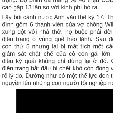
trọng. Bộ phim đã mang về 40 triệu US
cao gấp 13 lần so với kinh phí bỏ ra.
Lấy bối cảnh nước Anh vào thế kỷ 17, Th
đình gồm 6 thành viên của vợ chồng Wil
xung đột với nhà thờ, họ buộc phải dời
điền trang ở vùng quê hẻo lánh. Sau đ
con thứ 5 nhưng lại bị mất tích một c
giám sát chặt chẽ của cô con gái lớ
điều kỳ quái không chỉ dừng lại ở đó.
điền trang bắt đầu bị chết khô còn động v
rõ lý do. Dường như có một thế lực đen t
nguyền lên những con người tội nghiệp nơ