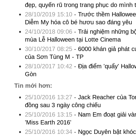
đẹp, quyến rũ trong trang phục do mình t
28/10/2019 15:10
-
Trước thềm Hallowee
Diễm My hóa cô bé hươu sao đáng yêu
24/10/2018 09:06
-
Trải nghiệm những bộ
mùa Lễ Halloween tại Lotte Cinema
30/10/2017 08:25
-
6000 khán giả phát c
của Sơn Tùng M - TP
28/10/2017 10:42
-
Địa điểm 'quẩy' Hall
Gòn
Tin mới hơn:
25/10/2016 13:27
-
Jack Reacher của Tom
đồng sau 3 ngày công chiếu
25/10/2016 13:15
-
Nam Em đoạt giải vàn
'Miss Earth 2016'
25/10/2016 10:34
-
Ngọc Duyên bật khóc