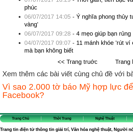
phúc
06/07/2017 14:05
-
Ý nghĩa phong thủy t
vàng'
06/07/2017 09:28
-
4 mẹo giúp bạn rủng 
04/07/2017 09:07
-
11 mánh khóe 'rút ví
mà bạn không biết
<< Trang truớc
Trang 
Xem thêm các bài viết cùng chủ đề với bài 
Vì sao 2.000 tờ báo Mỹ hợp lực đ
Facebook?
Trang Chủ
Thời Trang
Nghệ Thuật
Trang tin điện tử thông tin giải trí, Văn hóa nghệ thuật, Người n