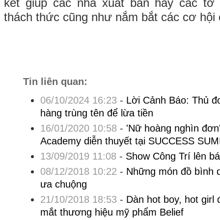
kết giúp các nhà xuất bản hay các tờ 
thách thức cũng như nắm bắt các cơ hội c
Tin liên quan:
06/10/2024 16:23
-
Lời Cảnh Báo: Thủ đo
hàng trùng tên để lừa tiền
16/01/2020 10:58
-
'Nữ hoàng nghìn đơn
Academy diễn thuyết tại SUCCESS SUM
13/09/2019 11:08
-
Show Công Trí lên b
08/12/2018 10:22
-
Những món đồ bình d
ưa chuộng
21/10/2018 18:53
-
Dàn hot boy, hot girl
mắt thương hiệu mỹ phẩm Belief