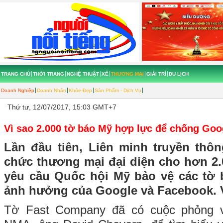
TRANG CHỦ
THỜI TRANG
NGHỆ THUẬT
XẾ
THƯƠNG MẠI
GIẢI TRÍ
DU LỊCH
Doanh Nghiệp
Doanh Nhân
Khỏe-Đẹp
Sản Phẩm - Dịch Vụ
Thứ tư, 12/07/2017, 15:03 GMT+7
Vì sao 2.000 tờ báo Mỹ hợp lực để chống G
Lần đầu tiên, Liên minh truyền thô
chức thương mại đại diện cho hơn 2
yêu cầu Quốc hội Mỹ bảo vệ các tờ 
ảnh hưởng của Google và Facebook. Vậ
Tờ Fast Company đã có cuộc phỏng vấ