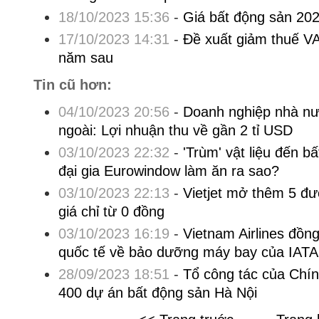
18/10/2023 15:36
-
Giá bất động sản 202
17/10/2023 14:31
-
Đề xuất giảm thuế V
năm sau
Tin cũ hơn:
04/10/2023 20:56
-
Doanh nghiệp nhà nư
ngoài: Lợi nhuận thu về gần 2 tỉ USD
03/10/2023 22:32
-
'Trùm' vật liệu đến b
đại gia Eurowindow làm ăn ra sao?
03/10/2023 22:13
-
Vietjet mở thêm 5 đ
giá chỉ từ 0 đồng
03/10/2023 16:19
-
Vietnam Airlines đồn
quốc tế về bảo dưỡng máy bay của IATA
28/09/2023 18:51
-
Tổ công tác của Chí
400 dự án bất động sản Hà Nội