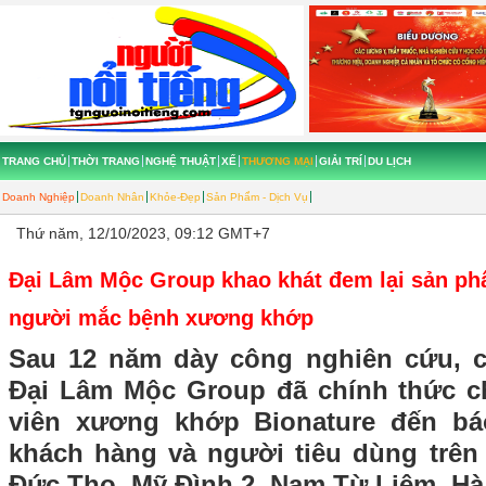
TRANG CHỦ
THỜI TRANG
NGHỆ THUẬT
XẾ
THƯƠNG MẠI
GIẢI TRÍ
DU LỊCH
Doanh Nghiệp
Doanh Nhân
Khỏe-Đẹp
Sản Phẩm - Dịch Vụ
Thứ năm, 12/10/2023, 09:12 GMT+7
Đại Lâm Mộc Group khao khát đem lại sản ph
người mắc bệnh xương khớp
Sau 12 năm dày công nghiên cứu, c
Đại Lâm Mộc Group đã chính thức c
viên xương khớp Bionature đến báo
khách hàng và người tiêu dùng trên 
Đức Thọ, Mỹ Đình 2, Nam Từ Liêm, Hà