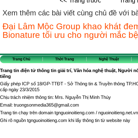
<< Trang truớc
Trang 
Xem thêm các bài viết cùng chủ đề với bài 
Đại Lâm Mộc Group khao khát đem
Bionature tối ưu cho người mắc 
Trang Chủ
Thời Trang
Nghệ Thuật
Trang tin điện tử thông tin giải trí, Văn hóa nghệ thuật, Người n
tiếng
Giấy phép ICP số 18/GP-TTĐT - Sở Thông tin & Truyền thông TP.
cấp ngày 23/3/2015
Chịu trách nhiệm thông tin: Mrs. Nguyễn Thị Minh Thúy
Email:
truongsonmedia365@gmail.com
Trang tin chạy trên domain
tgnguoinoitieng.com
/
nguoinoitieng.net.vn
Ghi rõ nguồn
tgnguoinoitieng.com
khi lấy thông tin từ website này