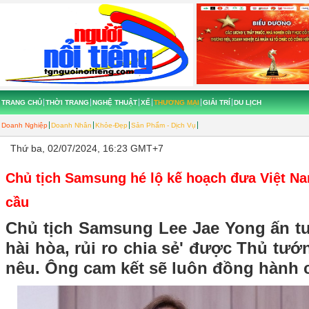
TRANG CHỦ
THỜI TRANG
NGHỆ THUẬT
XẾ
THƯƠNG MẠI
GIẢI TRÍ
DU LỊCH
Doanh Nghiệp
Doanh Nhân
Khỏe-Đẹp
Sản Phẩm - Dịch Vụ
Thứ ba, 02/07/2024, 16:23 GMT+7
Chủ tịch Samsung hé lộ kế hoạch đưa Việt N
cầu
Chủ tịch Samsung Lee Jae Yong ấn tư
hài hòa, rủi ro chia sẻ' được Thủ t
nêu. Ông cam kết sẽ luôn đồng hành 