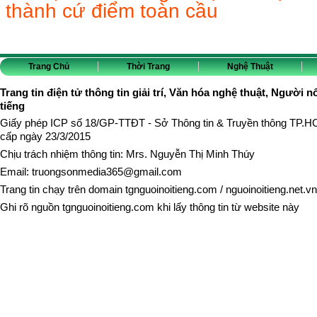
thành cứ điểm toàn cầu
Trang Chủ
Thời Trang
Nghệ Thuật
Trang tin điện tử thông tin giải trí, Văn hóa nghệ thuật, Người n
tiếng
Giấy phép ICP số 18/GP-TTĐT - Sở Thông tin & Truyền thông TP.
cấp ngày 23/3/2015
Chịu trách nhiệm thông tin: Mrs. Nguyễn Thị Minh Thúy
Email:
truongsonmedia365@gmail.com
Trang tin chạy trên domain
tgnguoinoitieng.com
/
nguoinoitieng.net.vn
Ghi rõ nguồn
tgnguoinoitieng.com
khi lấy thông tin từ website này