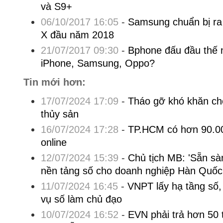
và S9+
06/10/2017 16:05
-
Samsung chuẩn bị ra 
X đầu năm 2018
21/07/2017 09:30
-
Bphone đấu đầu thế 
iPhone, Samsung, Oppo?
Tin mới hơn:
17/07/2024 17:09
-
Tháo gỡ khó khăn ch
thủy sản
16/07/2024 17:28
-
TP.HCM có hơn 90.00
online
12/07/2024 15:39
-
Chủ tịch MB: 'Sẵn sà
nền tảng số cho doanh nghiệp Hàn Quốc
11/07/2024 16:45
-
VNPT lấy hạ tầng số,
vụ số làm chủ đạo
10/07/2024 16:52
-
EVN phải trả hơn 50 t